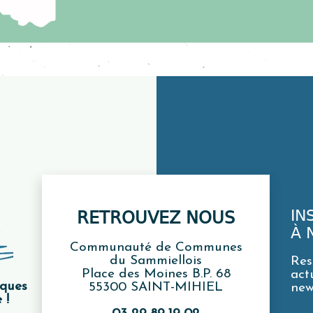
IN
RETROUVEZ NOUS
À 
Communauté de Communes
du Sammiellois
Res
Place des Moines B.P. 68
act
iques
55300 SAINT-MIHIEL
new
 !