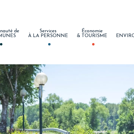
auté de
Services
Économie
MUNES
À LA PERSONNE
& TOURISME
ENVIR