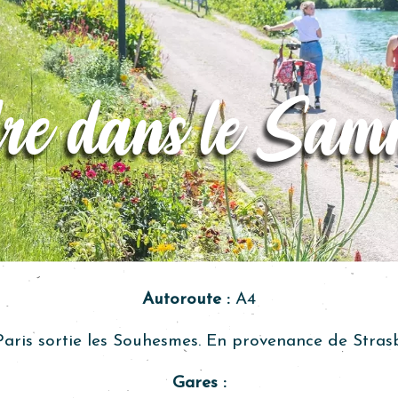
re dans le Samm
Autoroute :
A4
aris sortie les Souhesmes. En provenance de Stras
Gares :