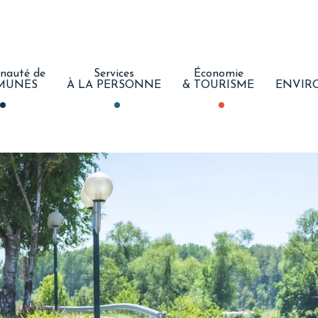
auté de
Services
Économie
MUNES
À LA PERSONNE
& TOURISME
ENVIR