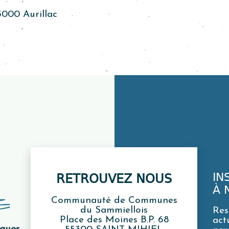
5000 Aurillac
IN
RETROUVEZ NOUS
À 
Communauté de Communes
du Sammiellois
Res
Place des Moines B.P. 68
act