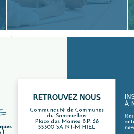
IN
RETROUVEZ NOUS
À 
Communauté de Communes
du Sammiellois
Res
Place des Moines B.P. 68
act
iques
55300 SAINT-MIHIEL
new
 !