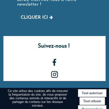
newsletter !
CLIQUER ICI
Suivez-nous !
Ce site utilise des cookies afin de mesurer
la fréquentation du site, de vous proposer
Site commercialisé par Centre France Solution Pro
-
Création et
des contenus animés et interactifs et de
hébergement du site Internet réalisé par Net15
-
Site
partager du contenu sur les réseaux
administrable CMS propulsé par WebSee
-
Conditions Générales
sociaux.